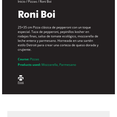
Inicio
/
Pizzas
/
Roni Boi
Roni Boi
25×35 cm Pizza clásica de pepperoni con un toque
especial. Taza de pepperoni, pepinillos kosher en
rodajas finas, salsa de tomate ecológico, mozzarella de
leche entera y parmesano. Horneada en una sartén
estilo Detroit para crear una corteza de queso dorada y
crujiente.
Course:
Pizzas
Products used:
Mozzarella
, 
Parmesano
Print