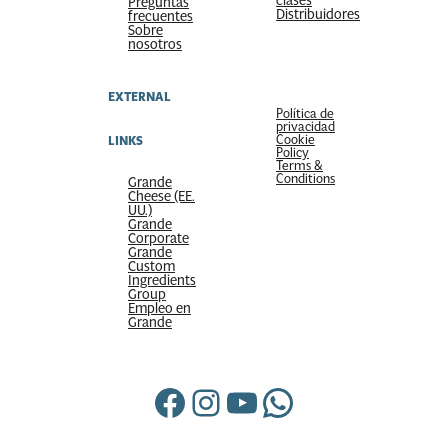
clases
Preguntas
Distribuidores
frecuentes
Sobre
nosotros
EXTERNAL
Política de
privacidad
Cookie
LINKS
Policy
Terms &
Conditions
Grande
Cheese (EE.
UU.)
Grande
Corporate
Grande
Custom
Ingredients
Group
Empleo en
Grande
Facebook
Instagram
YouTube
WhatsApp