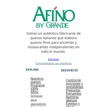
Somos un auténtico fabricante de
quesos italianos que elabora
quesos finos para pizzerías y
restaurantes independientes en
todo el mundo.
Ingresar
Comuníquese con nosotros
EXPLORE
RESOURCES
Nuestros
Control de
quesos
porciones y
Programa
rentabilidad
100%
Preguntas
Afino
frecuentes
Servicios
Nuestras
para
alianzas
Eventos y
operadores