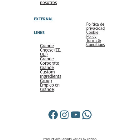
nosotros
EXTERNAL
Política de
privacidad
Cookie
LINKS
Policy
Terms &
Conditions
Grande
Cheese (EE.
UU.)
Grande
Corporate
Grande
Custom
Ingredients
Group
Empleo en
Grande
Facebook
Instagram
YouTube
WhatsApp
Product availability varies by region.