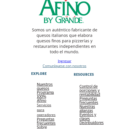
Somos un auténtico fabricante de
quesos italianos que elabora
quesos finos para pizzerías y
restaurantes independientes en
todo el mundo.
Ingresar
Comuníquese con nosotros
EXPLORE
RESOURCES
Nuestros
Control de
quesos
porciones y
Programa
rentabilidad
100%
Preguntas
Afino
frecuentes
Servicios
Nuestras
para
alianzas
Eventos y
operadores
clases
Preguntas
Distribuidores
frecuentes
Sobre