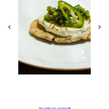
Fior·di·Latte y Nopal
Tlacoyo
Ver todas las recetas