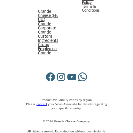
Policy
Terms &
Conditions
Grande
Cheese (EE.
UU.)
Grande
Corporate
Grande
Custom
Ingredients
Group
Empleo en
Grande
Facebook
Instagram
YouTube
WhatsApp
Product availability varies by region.
Please
contact
your Sales Associate for details regarding
your specific country.
© 2026 Grande Cheese Company.
All rights reserved. Reproduction without permission is