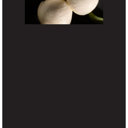
Ventajas:
Sabor y textura inigualables
Sabor lácteo, ligero y refrescante, con una tierna sensación en
boca.
Versátil
Resalta y complementa otros ingredientes de su menú.
Envasado tradicionalmente en agua
salada
Para mantener el queso fresco y proteger la ternura.