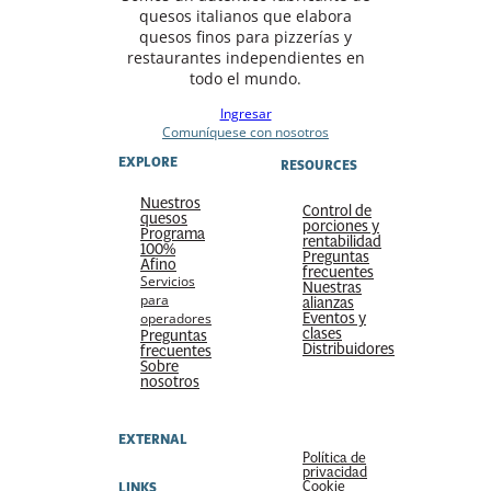
quesos italianos que elabora
quesos finos para pizzerías y
restaurantes independientes en
todo el mundo.
Ingresar
Comuníquese con nosotros
EXPLORE
RESOURCES
Nuestros
Control de
quesos
porciones y
Programa
rentabilidad
100%
Preguntas
Afino
frecuentes
Servicios
Nuestras
para
alianzas
Eventos y
operadores
clases
Preguntas
Distribuidores
frecuentes
Sobre
nosotros
EXTERNAL
Política de
privacidad
Cookie
LINKS