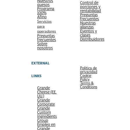
Nuestros
Control de
quesos
porciones y
Programa
rentabilidad
100%
Preguntas
Afino
frecuentes
Servicios
Nuestras
para
alianzas
Eventos y
operadores
clases
Preguntas
Distribuidores
frecuentes
Sobre
nosotros
EXTERNAL
Política de
privacidad
Cookie
LINKS
Policy
Terms &
Conditions
Grande
Cheese (EE.
UU.)
Grande
Corporate
Grande
Custom
Ingredients
Group
Empleo en
Grande