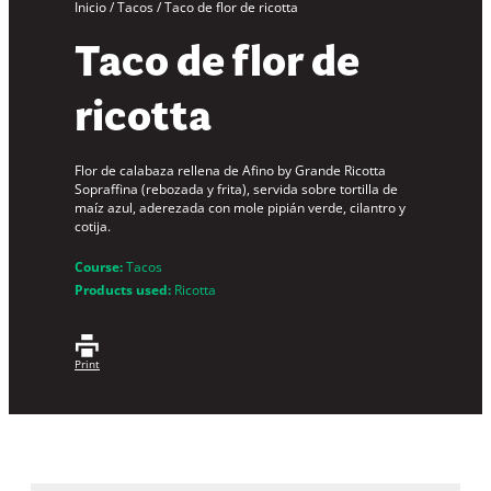
Inicio
/
Tacos
/
Taco de flor de ricotta
Taco de flor de
ricotta
Flor de calabaza rellena de
Afino by Grande
Ricotta
Sopraffina (rebozada y frita), servida sobre tortilla de
maíz azul, aderezada con mole pipián verde, cilantro y
cotija.
Course:
Tacos
Products used:
Ricotta
Print