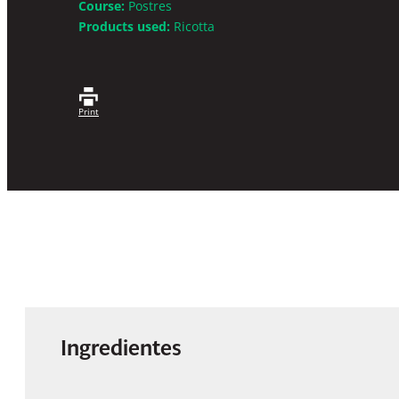
Course:
Postres
Products used:
Ricotta
Print
Ingredientes