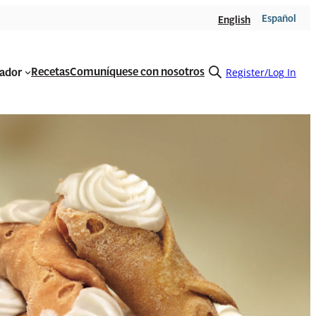
Español
English
Recetas
Comuníquese con nosotros
rador
Open
Register/Log In
search
form