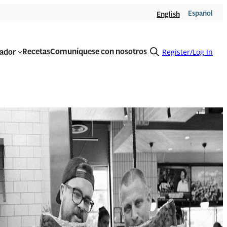
Español
English
Recetas
Comuníquese con nosotros
rador
Open
Register/Log In
search
form