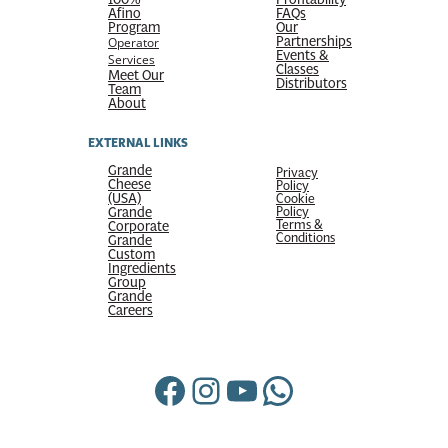
Afino
FAQs
Program
Our
Partnerships
Operator
Events &
Services
Classes
Meet Our
Distributors
Team
About
EXTERNAL LINKS
Grande
Privacy
Cheese
Policy
(USA)
Cookie
Grande
Policy
Terms &
Corporate
Conditions
Grande
Custom
Ingredients
Group
Grande
Careers
Facebook
Instagram
YouTube
WhatsApp