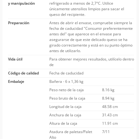
y manipulación
refrigerado a menos de 2,7°C. Utilice
únicamente utensilios limpios para sacar el
queso del recipiente.
Preparación
Antes de abrir el envase, compruebe siempre la
fecha de caducidad "Consumir preferentemente
antes del" que aparece en el envase para
asegurarse de que este delicado queso se ha
girado correctamente y está en su punto óptimo
antes de utilizarlo.
Vida útil
Para obtener mejores resultados, utilícelo dentro
de
Código de calidad
Fecha de caducidad
Embalaje
Bañera - 6 x 1,36 kg
Peso neto de la caja
8.16 kg
Peso bruto de la caja
8.94 kg
Longitud de la caja
48.58 cm
Anchura de la caja
31.43 cm
Altura de la caja
11.91 cm
Atadura de paletas/Palet
7/11
Alto