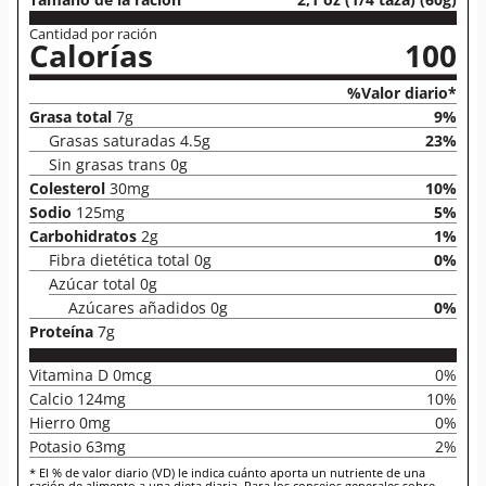
Cantidad por ración
Calorías
100
%Valor diario*
Grasa total
7g
9%
Grasas saturadas 4.5g
23%
Sin grasas trans 0g
Colesterol
30mg
10%
Sodio
125mg
5%
Carbohidratos
2g
1%
Fibra dietética total 0g
0%
Azúcar total 0g
Azúcares añadidos 0g
0%
Proteína
7g
Vitamina D 0mcg
0%
Calcio 124mg
10%
Hierro 0mg
0%
Potasio 63mg
2%
* El % de valor diario (VD) le indica cuánto aporta un nutriente de una
ración de alimento a una dieta diaria. Para los consejos generales sobre