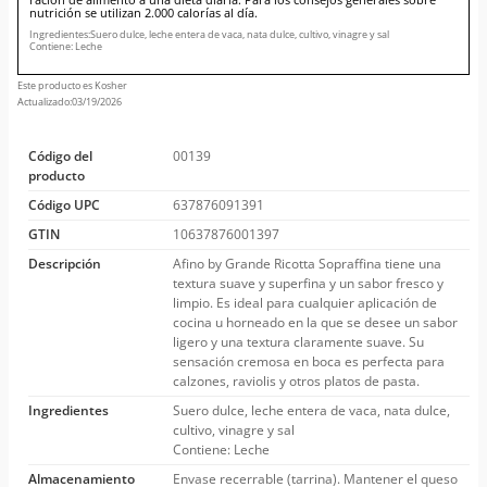
nutrición se utilizan 2.000 calorías al día.
Ingredientes:Suero dulce, leche entera de vaca, nata dulce, cultivo, vinagre y sal
Contiene: Leche
Este producto es Kosher
Actualizado:03/19/2026
Código del
00139
producto
Código UPC
637876091391
GTIN
10637876001397
Descripción
Afino by Grande Ricotta Sopraffina tiene una
textura suave y superfina y un sabor fresco y
limpio. Es ideal para cualquier aplicación de
cocina u horneado en la que se desee un sabor
ligero y una textura claramente suave. Su
sensación cremosa en boca es perfecta para
calzones, raviolis y otros platos de pasta.
Ingredientes
Suero dulce, leche entera de vaca, nata dulce,
cultivo, vinagre y sal
Contiene: Leche
Almacenamiento
Envase recerrable (tarrina). Mantener el queso