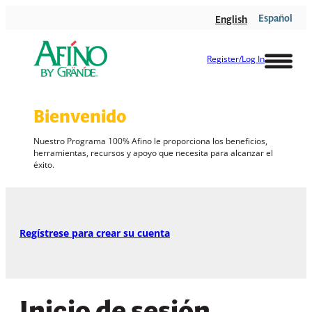
Skip
Español
English
to
content
Register/Log In
Bienvenido
Nuestro Programa 100%
Afino
le proporciona los beneficios,
herramientas, recursos y apoyo que necesita para alcanzar el
éxito.
Regístrese para crear su cuenta
Inicio de sesión