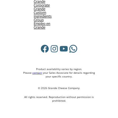
Grande
Corporate
Grande
Custom
Ingredients
Group
Empleo en
Grande
Facebook
Instagram
YouTube
WhatsApp
Product availability varies by region.
Please
contact
your Sales Associate for details regarding
your specific country.
© 2026 Grande Cheese Company.
All rights reserved. Reproduction without permission is
prohibited.