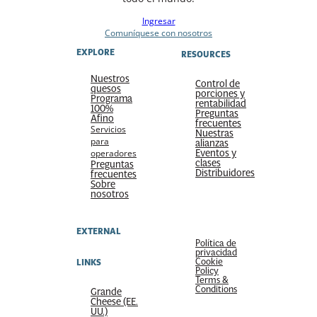
Ingresar
Comuníquese con nosotros
EXPLORE
RESOURCES
Nuestros
Control de
quesos
porciones y
Programa
rentabilidad
100%
Preguntas
Afino
frecuentes
Servicios
Nuestras
para
alianzas
Eventos y
operadores
clases
Preguntas
Distribuidores
frecuentes
Sobre
nosotros
EXTERNAL
Política de
privacidad
Cookie
LINKS
Policy
Terms &
Conditions
Grande
Cheese (EE.
UU.)